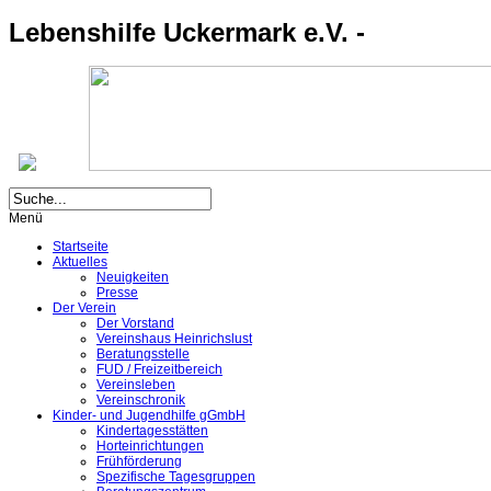
Lebenshilfe Uckermark e.V. -
Menü
Startseite
Aktuelles
Neuigkeiten
Presse
Der Verein
Der Vorstand
Vereinshaus Heinrichslust
Beratungsstelle
FUD / Freizeitbereich
Vereinsleben
Vereinschronik
Kinder- und Jugendhilfe gGmbH
Kindertagesstätten
Horteinrichtungen
Frühförderung
Spezifische Tagesgruppen