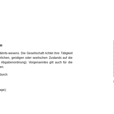
bH
hrts-wesens. Die Gesellschaft richtet ihre Tätigkeit
erlichen, geistigen oder seelischen Zustands auf die
 Abgabenordnung). Vorgenanntes gilt auch für die
en.
durch:
age);