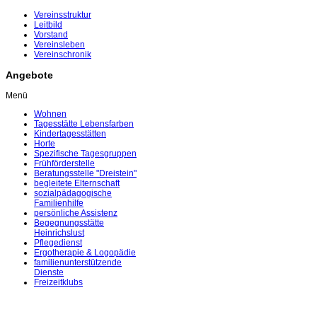
Vereinsstruktur
Leitbild
Vorstand
Vereinsleben
Vereinschronik
Angebote
Menü
Wohnen
Tagesstätte Lebensfarben
Kindertagesstätten
Horte
Spezifische Tagesgruppen
Frühförderstelle
Beratungsstelle "Dreistein"
begleitete Elternschaft
sozialpädagogische
Familienhilfe
persönliche Assistenz
Begegnungsstätte
Heinrichslust
Pflegedienst
Ergotherapie & Logopädie
familienunterstützende
Dienste
Freizeitklubs