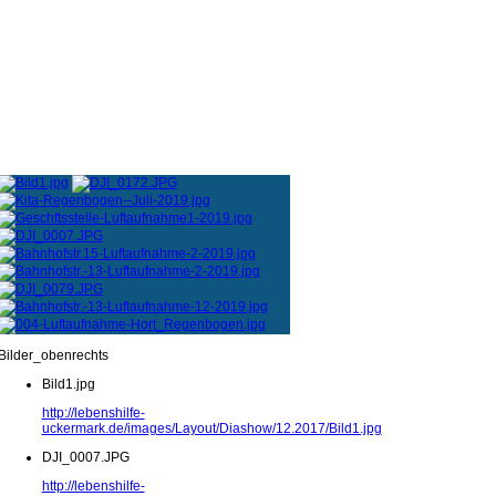
Bilder_obenrechts
Bild1.jpg
http://lebenshilfe-
uckermark.de/images/Layout/Diashow/12.2017/Bild1.jpg
DJI_0007.JPG
http://lebenshilfe-