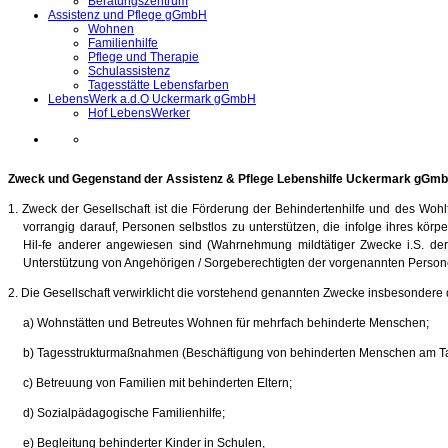
Beratungszentrum
Assistenz und Pflege gGmbH
Wohnen
Familienhilfe
Pflege und Therapie
Schulassistenz
Tagesstätte Lebensfarben
LebensWerk a.d.O Uckermark gGmbH
Hof LebensWerker
Zweck und Gegenstand der Assistenz & Pflege Lebenshilfe Uckermark gGm
1. Zweck der Gesellschaft ist die Förderung der Behindertenhilfe und des Wohlfa
vorrangig darauf, Personen selbstlos zu unterstützen, die infolge ihres körp
Hil-fe anderer angewiesen sind (Wahrnehmung mildtätiger Zwecke i.S. der
Unterstützung von Angehörigen / Sorgeberechtigten der vorgenannten Person
2. Die Gesellschaft verwirklicht die vorstehend genannten Zwecke insbesondere 
a) Wohnstätten und Betreutes Wohnen für mehrfach behinderte Menschen;
b) Tagesstrukturmaßnahmen (Beschäftigung von behinderten Menschen am T
c) Betreuung von Familien mit behinderten Eltern;
d) Sozialpädagogische Familienhilfe;
e) Begleitung behinderter Kinder in Schulen,