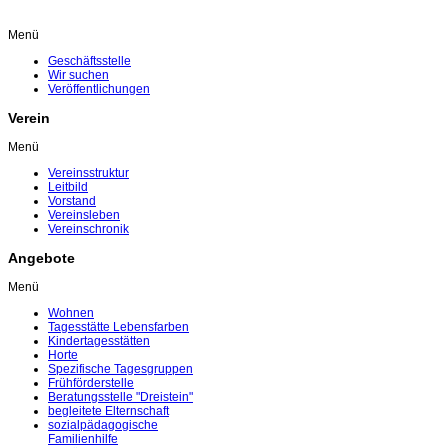
Menü
Geschäftsstelle
Wir suchen
Veröffentlichungen
Verein
Menü
Vereinsstruktur
Leitbild
Vorstand
Vereinsleben
Vereinschronik
Angebote
Menü
Wohnen
Tagesstätte Lebensfarben
Kindertagesstätten
Horte
Spezifische Tagesgruppen
Frühförderstelle
Beratungsstelle "Dreistein"
begleitete Elternschaft
sozialpädagogische
Familienhilfe