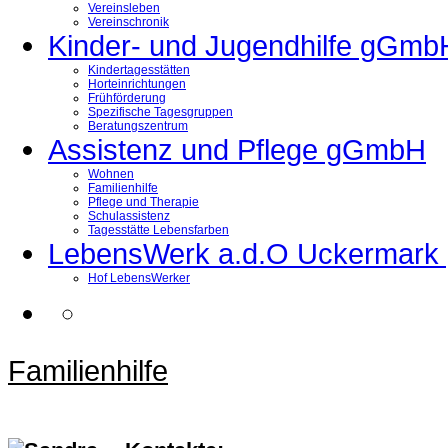
Vereinsleben
Vereinschronik
Kinder- und Jugendhilfe gGmb
Kindertagesstätten
Horteinrichtungen
Frühförderung
Spezifische Tagesgruppen
Beratungszentrum
Assistenz und Pflege gGmbH
Wohnen
Familienhilfe
Pflege und Therapie
Schulassistenz
Tagesstätte Lebensfarben
LebensWerk a.d.O Uckermar
Hof LebensWerker
Familienhilfe