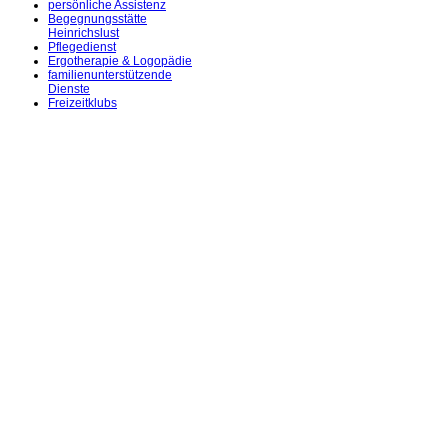
persönliche Assistenz
Begegnungsstätte
Heinrichslust
Pflegedienst
Ergotherapie & Logopädie
familienunterstützende
Dienste
Freizeitklubs