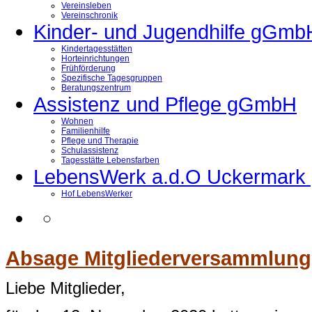
Vereinsleben
Vereinschronik
Kinder- und Jugendhilfe gGmb
Kindertagesstätten
Horteinrichtungen
Frühförderung
Spezifische Tagesgruppen
Beratungszentrum
Assistenz und Pflege gGmbH
Wohnen
Familienhilfe
Pflege und Therapie
Schulassistenz
Tagesstätte Lebensfarben
LebensWerk a.d.O Uckermar
Hof LebensWerker
Absage Mitgliederversammlung​
Liebe Mitglieder,