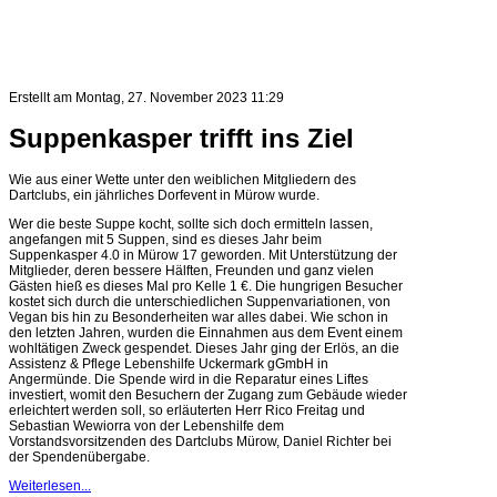
Erstellt am Montag, 27. November 2023 11:29
Suppenkasper trifft ins Ziel
Wie aus einer Wette unter den weiblichen Mitgliedern des
Dartclubs, ein jährliches Dorfevent in Mürow wurde.
Wer die beste Suppe kocht, sollte sich doch ermitteln lassen,
angefangen mit 5 Suppen, sind es dieses Jahr beim
Suppenkasper 4.0 in Mürow 17 geworden. Mit Unterstützung der
Mitglieder, deren bessere Hälften, Freunden und ganz vielen
Gästen hieß es dieses Mal pro Kelle 1 €. Die hungrigen Besucher
kostet sich durch die unterschiedlichen Suppenvariationen, von
Vegan bis hin zu Besonderheiten war alles dabei. Wie schon in
den letzten Jahren, wurden die Einnahmen aus dem Event einem
wohltätigen Zweck gespendet. Dieses Jahr ging der Erlös, an die
Assistenz & Pflege Lebenshilfe Uckermark gGmbH in
Angermünde. Die Spende wird in die Reparatur eines Liftes
investiert, womit den Besuchern der Zugang zum Gebäude wieder
erleichtert werden soll, so erläuterten Herr Rico Freitag und
Sebastian Wewiorra von der Lebenshilfe dem
Vorstandsvorsitzenden des Dartclubs Mürow, Daniel Richter bei
der Spendenübergabe.
Weiterlesen...