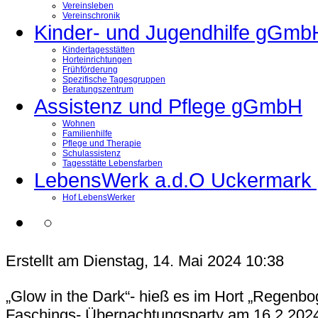
Vereinsleben
Vereinschronik
Kinder- und Jugendhilfe gGmb
Kindertagesstätten
Horteinrichtungen
Frühförderung
Spezifische Tagesgruppen
Beratungszentrum
Assistenz und Pflege gGmbH
Wohnen
Familienhilfe
Pflege und Therapie
Schulassistenz
Tagesstätte Lebensfarben
LebensWerk a.d.O Uckermar
Hof LebensWerker
Erstellt am Dienstag, 14. Mai 2024 10:38
„Glow in the Dark“- hieß es im Hort „Regenbog
Faschings- Übernachtungsparty am 16.2.202